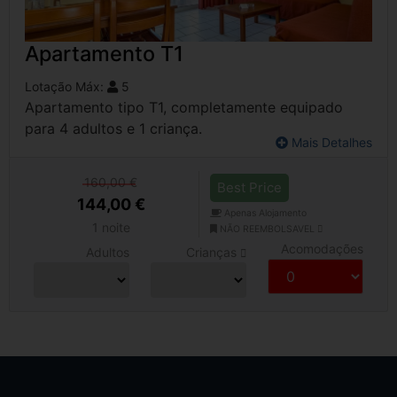
Apartamento T1
Lotação Máx:
5
Apartamento tipo T1, completamente equipado
para 4 adultos e 1 criança.
Mais Detalhes
160,00 €
Best Price
144,00 €
Apenas Alojamento
1 noite
NÃO REEMBOLSAVEL
Acomodações
Adultos
Crianças