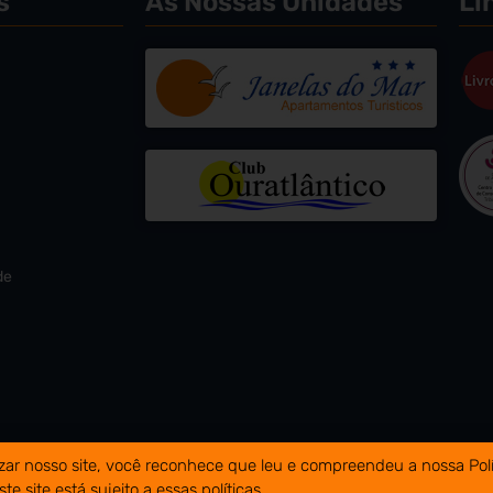
s
As Nossas Unidades
Li
de
lizar nosso site, você reconhece que leu e compreendeu a nossa Polí
026 © Pateo Village | Web:
Neteuro
te site está sujeito a essas políticas.