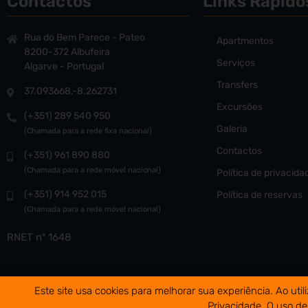
Contactos
Links Rápido
Rua do Bem Parece - Pateo
Apartmentos
8200-372 Albufeira
Serviços
Algarve - Portugal
Transfers
37.093668,-8.262731
Excursões
(+351) 289 540 950
Galeria
(Chamada para a rede fixa nacional)
Contactos
(+351) 961 890 880
(Chamada para a rede móvel nacional)
Política de privacida
(+351) 914 952 015
Política de reservas
(Chamada para a rede móvel nacional)
RNET nº 1648
Este site usa cookies para melhorar sua experiência. Ao uti
2
Privacidade. O uso des