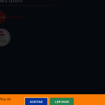
nks úteis
tica de
ACEITAR
LER MAIS